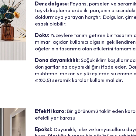
Derz dolgusu:
Fayans, porselen ve seramik 
taş vb kaplamalarda iki parçanın arasındak
doldurmaya yarayan harçtır. Dolgular, çime
esaslı olabilir.
Doku:
Yüzeylere tanım getiren bir tasarım ö
mimari açıdan kullanıcı algısını şekillendiren
öğelerinin tasarıma olan etkilerini tamamla
Dona dayanıklılık:
Soğuk iklim koşullarında 
don şartlarına dayanıklılığını ifade eder. Do
muhtemel mekan ve yüzeylerde su emme de
≤ %0,5) seramik karolar kullanılmalıdır.
Efektli karo
:
Bir görünümü taklit eden karo
efektli yer karosu
Epoksi:
Dayanıklı, leke ve kimyasallara dayan
harç. Plastiğe benzer bir görünüme sahiptir 