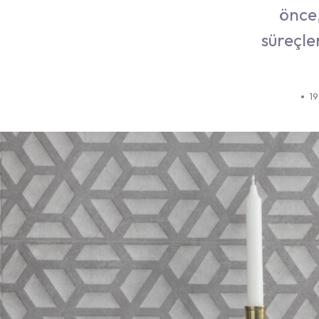
önce,
süreçle
19