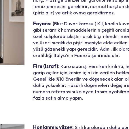
temizlenmesini gerektirir, normal harçtan dah
(piriz alır) ve artık ovma gerektirmez.
Fayans: (
Bkz: Duvar karosu.) Kil, kaolin kuva
gibi seramik hammaddelerinin çeşitli oranla
özel kalıplarda sıkıştırılarak biçimlendiril
ve üzeri sıcaklıkta pişirilmesiyle elde edilen b
yüzü gözenekli yapı gerecidir. Adını, ilk olar
üretildiği İtalya’nın Faenza şehrinde alır.
Fire (Israf):
Karo siparişi verirken kırılma, 
garip açılar için kesim için izin verilen be
Genellikle %10 önerilir ve döşenecek alan 
daha yüksektir. Hasarlı döşemeleri değiştir
numara referansını kolayca tanımlayabilmeni
fazla satın alma yapın.
Honlanmış yüzey:
Sırlı karolardan daha p