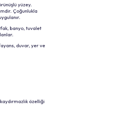
örünüşlü yüzey.
çimdir. Çoğunlukla
ygulanır.
fak, banyo, tuvalet
lanlar.
ayans, duvar, yer ve
kaydırmazlık özelliği