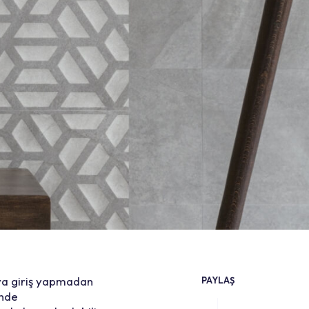
aya giriş yapmadan
PAYLAŞ
inde