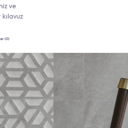
niz ve
 kılavuz
ar (0)