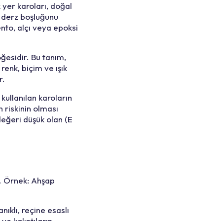
yer karoları, doğal
i derz boşluğunu
nto, alçı veya epoksi
ğesidir. Bu tanım,
 renk, biçim ve ışık
r.
kullanılan karoların
n riskinin olması
ğeri düşük olan (E
.
Örnek: Ahşap
ıklı, reçine esaslı
ve kalıntıların