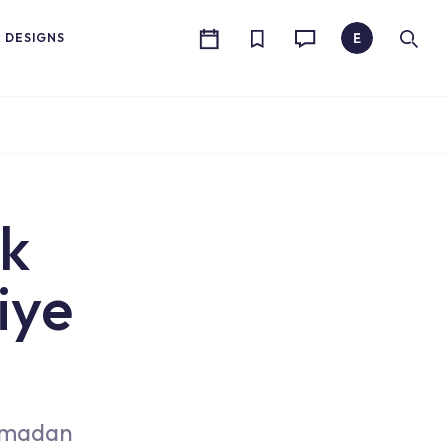
R DESIGNS
ik
iye
urmadan