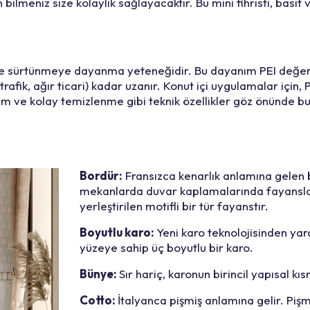
lmeniz size kolaylık sağlayacaktır. Bu mini fihristi, basit v
ve sürtünmeye dayanma yeteneğidir. Bu dayanım PEI değeriyl
rafik, ağır ticari) kadar uzanır. Konut içi uygulamalar için,
ım ve kolay temizlenme gibi teknik özellikler göz önünde b
Bordür:
Fransızca kenarlık anlamına gelen b
mekanlarda duvar kaplamalarında fayansla
yerleştirilen motifli bir tür fayanstır.
Boyutlu karo:
Yeni karo teknolojisinden yar
yüzeye sahip üç boyutlu bir karo.
Bünye:
Sır hariç, karonun birincil yapısal kıs
Cotto:
İtalyanca pişmiş anlamına gelir. Pişm