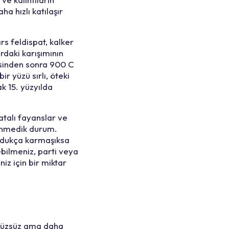
a hızlı katılaşır
rs feldispat, kalker
rdaki karışımının
mesinden sonra 900 C
ir yüzü sırlı, öteki
ak 15. yüzyılda
hatalı fayanslar ve
klenmedik durum.
oldukça karmaşıksa
ebilmeniz, parti veya
z için bir miktar
ürüzsüz ama daha