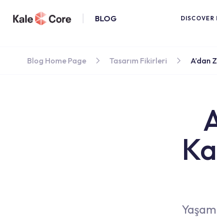
BLOG
DISCOVER 
Blog Home Page
Tasarım Fikirleri
A’dan Z
A
Ka
Yaşam 