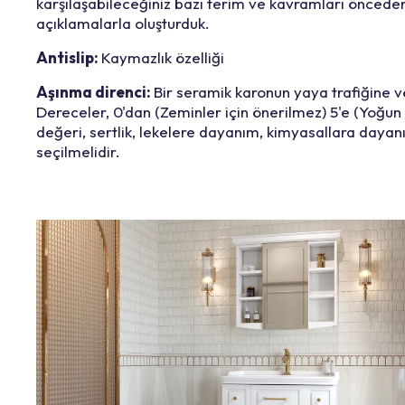
karşılaşabileceğiniz bazı terim ve kavramları önceden bi
açıklamalarla oluşturduk.
Antislip:
Kaymazlık özelliği
Aşınma direnci:
Bir seramik karonun yaya trafiğine 
Dereceler, 0'dan (Zeminler için önerilmez) 5'e (Yoğun t
değeri, sertlik, lekelere dayanım, kimyasallara dayan
seçilmelidir.