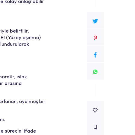
e kolay anlaşılabilir
e belirtilir.
 PEI (Yüzey aşınma)
ulundurularak
ordür, ıslak
r arasına
arlanan, oyulmuş bir
mı.
e sürecini ifade