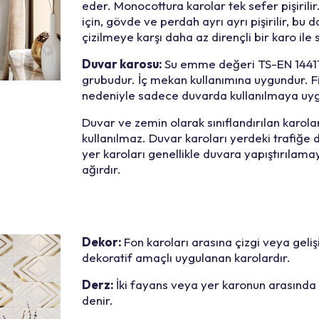
eder. Monocottura karolar tek sefer pişirilir
için, gövde ve perdah ayrı ayrı pişirilir, bu
çizilmeye karşı daha az dirençli bir karo ile 
Duvar karosu:
Su emme değeri TS-EN 14411 
grubudur. İç mekan kullanımına uygundur. Fiz
nedeniyle sadece duvarda kullanılmaya uy
Duvar ve zemin olarak sınıflandırılan karolar
kullanılmaz. Duvar karoları yerdeki trafiğe d
yer karoları genellikle duvara yapıştırılam
ağırdır.
Dekor:
Fon karoları arasına çizgi veya geliş
dekoratif amaçlı uygulanan karolardır.
Derz:
İki fayans veya yer karonun arasında
denir.