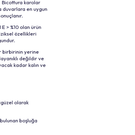
. Bicottura karolar
 da duvarlara en uygun
sonuçlanır.
E > %10 olan ürün
iksel özellikleri
gundur.
 birbirinin yerine
ayanıklı değildir ve
ayacak kadar kalın ve
igüzel olarak
 bulunan boşluğa