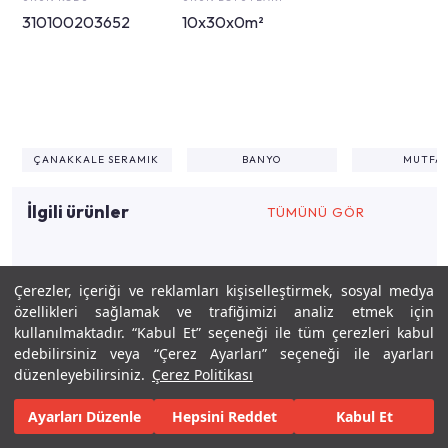
310100203652
10x30x0m²
ÇANAKKALE SERAMIK
BANYO
MUTFA
İlgili ürünler
TÜMÜNÜ GÖR
Çerezler, içeriği ve reklamları kişiselleştirmek, sosyal medya
İlgili tasarımlar
özellikleri sağlamak ve trafiğimizi analiz etmek için
kullanılmaktadır. “Kabul Et” seçeneği ile tüm çerezleri kabul
edebilirsiniz veya “Çerez Ayarları” seçeneği ile ayarları
4,58m²
0
MURAT KARACA
düzenleyebilirsiniz.
Çerez Politikası
Ayarları Düzenle
Hepsini Reddet
Kabul Et
Keşfet
Tasarla
Gerçekleştir