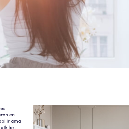
mesi
ıran en
abilir ama
etkiler.