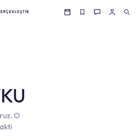
GERÇEKLEŞTİR
YKU
ruz. O
akti