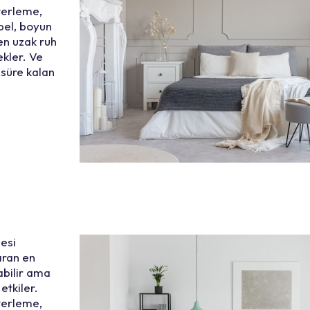
terleme,
 bel, boyun
en uzak ruh
ekler. Ve
 süre kalan
mesi
ıran en
abilir ama
etkiler.
terleme,