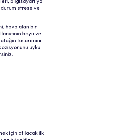
leti, bilgisayarı ya
 durum strese ve
i, hava alan bir
lanıcının boyu ve
 yatağın tasarımını
 pozisyonunu uyku
siniz.
k için atılacak ilk
en iyi şekilde