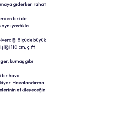
lamaya giderken rahat
erden biri de
 aynı yastıkla
lverdiği ölçüde büyük
şliği 110 cm, çift
nger, kumaş gibi
 bir hava
ekiyor. Havalandırma
lerinin etkileyeceğini