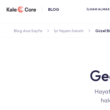
BLOG
İLHAM ALMAK 
Blog Ana Sayfa
İyi Yaşam Sanatı
Güzel B
Ge
Hayat
hal