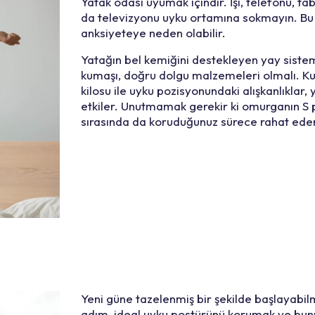
Yatak odası uyumak içindir. İşi, telefonu, tab
da televizyonu uyku ortamına sokmayın. Bu
anksiyeteye neden olabilir.
Yatağın bel kemiğini destekleyen yay sistem
kumaşı, doğru dolgu malzemeleri olmalı. Kul
kilosu ile uyku pozisyonundaki alışkanlıklar,
etkiler. Unutmamak gerekir ki omurganın S
sırasında da koruduğunuz sürece rahat eder
Yeni güne tazelenmiş bir şekilde başlayabilme
adım, ideal uyku postürünü korumak ve bunu 