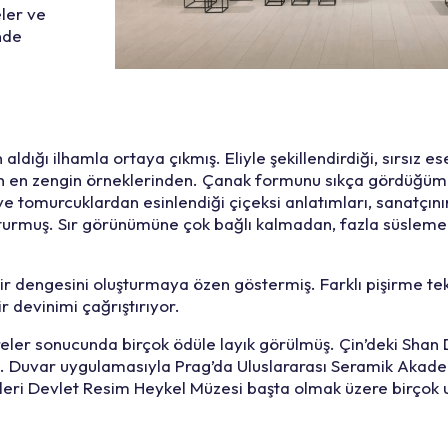
eler ve
nde
dığı ilhamla ortaya çıkmış. Eliyle şekillendirdiği, sırsız es
unun en zengin örneklerinden. Çanak formunu sıkça gördüğü
 tomurcuklardan esinlendiği çiçeksi anlatımları, sanatçını
şturmuş. Sır görünümüne çok bağlı kalmadan, fazla süsleme
ir dengesini oluşturmaya özen göstermiş. Farklı pişirme tek
r devinimi çağrıştırıyor.
ler sonucunda birçok ödüle layık görülmüş. Çin’deki Shan 
. Duvar uygulamasıyla Prag’da Uluslararası Seramik Akadem
eri Devlet Resim Heykel Müzesi başta olmak üzere birçok 