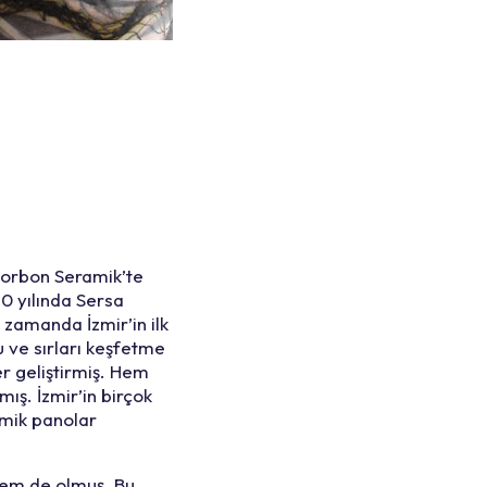
Gorbon Seramik’te
70 yılında Sersa
 zamanda İzmir’in ilk
 ve sırları keşfetme
er geliştirmiş. Hem
ış. İzmir’in birçok
amik panolar
nem de olmuş. Bu