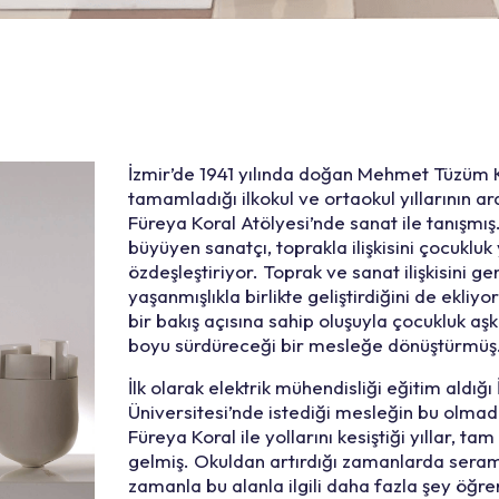
İzmir’de 1941 yılında doğan Mehmet Tüzüm K
tamamladığı ilkokul ve ortaokul yıllarının a
Füreya Koral Atölyesi’nde sanat ile tanışmış.
büyüyen sanatçı, toprakla ilişkisini çocukluk y
özdeşleştiriyor. Toprak ve sanat ilişkisini ge
yaşanmışlıkla birlikte geliştirdiğini de ekliy
bir bakış açısına sahip oluşuyla çocukluk aşk
boyu sürdüreceği bir mesleğe dönüştürmüş
İlk olarak elektrik mühendisliği eğitim aldığı
Üniversitesi’nde istediği mesleğin bu olmad
Füreya Koral ile yollarını kesiştiği yıllar, 
gelmiş. Okuldan artırdığı zamanlarda serami
zamanla bu alanla ilgili daha fazla şey öğ