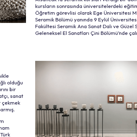
kursların sonrasında üniversitelerdeki eğitim
Öğretim görevlisi olarak Ege Üniversitesi 
Seramik Bölümü yanında 9 Eylül Üniversites
Fakültesi Seramik Ana Sanat Dalı ve Güzel S
Geleneksel El Sanatları Çini Bölümü’nde çal
ikle
ağlı olduğu
rını bir
atçı, sanat
at çekmek
şarmış.
üm
lham
 Türk