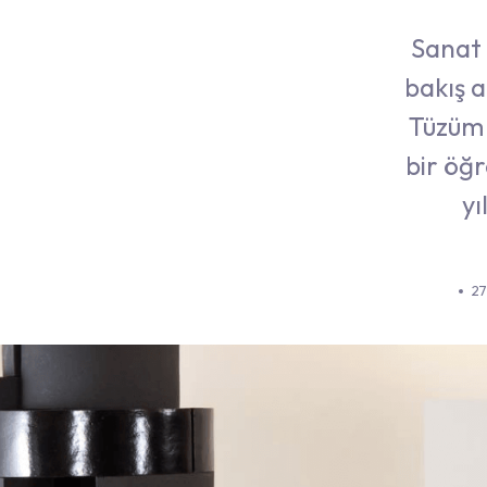
Sanat 
bakış a
Tüzüm 
bir öğ
yı
27