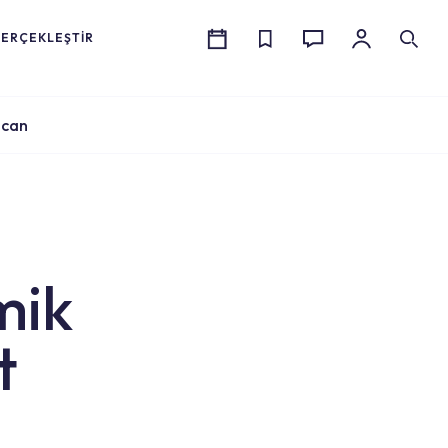
GERÇEKLEŞTİR
lcan
mik
t