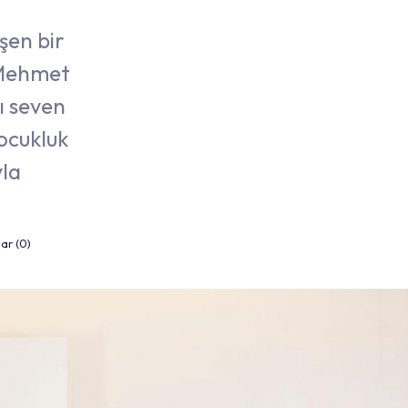
şen bir
ı Mehmet
ı seven
ocukluk
yla
ar (0)