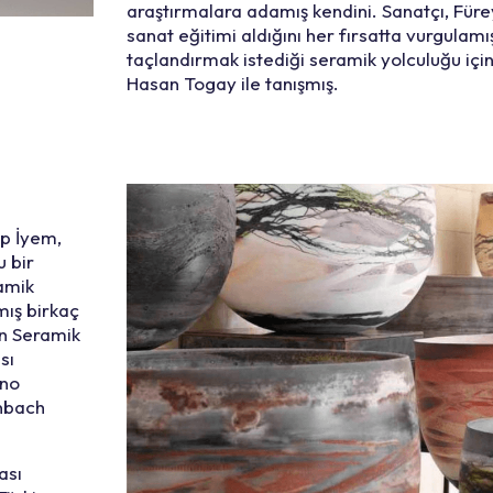
araştırmalara adamış kendini. Sanatçı, Für
sanat eğitimi aldığını her fırsatta vurgulamı
taçlandırmak istediği seramik yolculuğu için
Hasan Togay ile tanışmış.
p İyem,
u bir
ramik
mış birkaç
n Seramik
sı
ino
enbach
ası