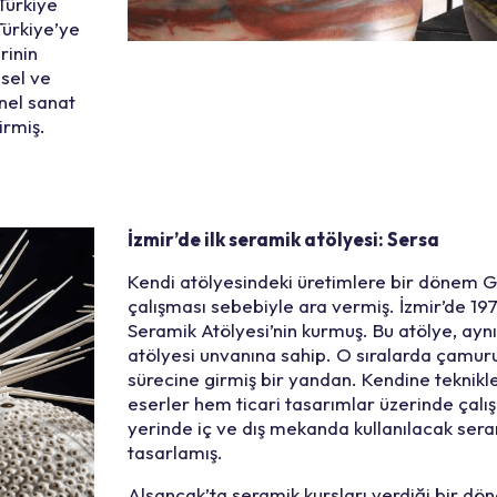
 Türkiye
Türkiye’ye
rinin
sel ve
nel sanat
irmiş.
İzmir’de ilk seramik atölyesi: Sersa
Kendi atölyesindeki üretimlere bir dönem 
çalışması sebebiyle ara vermiş. İzmir’de 19
Seramik Atölyesi’nin kurmuş. Bu atölye, aynı
atölyesi unvanına sahip. O sıralarda çamuru
sürecine girmiş bir yandan. Kendine teknikl
eserler hem ticari tasarımlar üzerinde çalışm
yerinde iç ve dış mekanda kullanılacak ser
tasarlamış.
Alsancak’ta seramik kursları verdiği bir dö