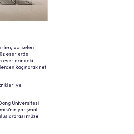
erleri, porselen
müz eserlerde
n eserlerindeki
lerden kaçınarak net
nikleri ve
Dong Üniversitesi
isi’nin yarışmalı
uluslararası müze