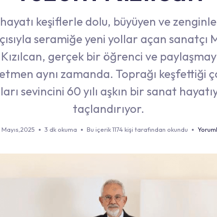
hayatı keşiflerle dolu, büyüyen ve zenginle
çısıyla seramiğe yeni yollar açan sanatç
Kızılcan, gerçek bir öğrenci ve paylaşmay
retmen aynı zamanda. Toprağı keşfettiği ç
lları sevincini 60 yılı aşkın bir sanat hayatı
taçlandırıyor.
 Mayıs,2025
3 dk okuma
Bu içerik 1174 kişi tarafından okundu
Yoruml