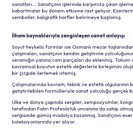
sanatları... Sanatçının işlerinde karşımıza çıkan işlem
kabartmalar bu dönem etkisine rast geliyor. Eserleri
semboller, kaligrafik harfler belirmeye başlamış.
İlham kaynaklarıyla zenginleşen sanat anlayışı
Soyut heykelsi formlar ise Osmanlı mezar taşlarından al
çalışmaları, sanatçının kendini geliştirme yolculuğ
seramiğin yanına cam parçaları da eklenmiş. Tohum ve
kavramsal boyutun estetik değerlerle birleşimini olu
bir çizgide ilerlemek istemiş.
Çalışmalarında kavram, teknik ve estetik olgularının b
geliştirilebilen formülleriyle sanat yolculuğu gerçek bi
Ülke ve dünya çapında sergiler, sempozyumlar, kongre
tarafından Fahri Profesörlük unvanına da sahip olmuş
sergisinde gümüş madalya kazanmış. Sanatçının eserl
koleksiyonlarında yer alıyor.