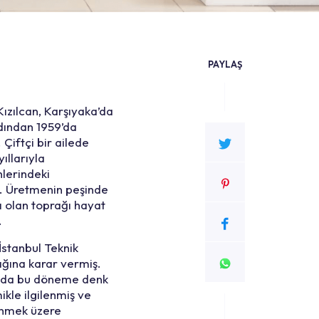
PAYLAŞ
ızılcan, Karşıyaka’da
rdından 1959’da
 Çiftçi bir ailede
ıllarıyla
nlerindeki
or. Üretmenin peşinde
ı olan toprağı hayat
.
 İstanbul Teknik
ığına karar vermiş.
tam da bu döneme denk
kle ilgilenmiş ve
renmek üzere