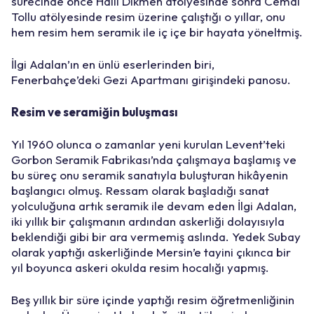
sürecinde önce Halil Dikmen atölyesinde sonra Cemal
Tollu atölyesinde resim üzerine çalıştığı o yıllar, onu
hem resim hem seramik ile iç içe bir hayata yöneltmiş.
İlgi Adalan’ın en ünlü eserlerinden biri,
Fenerbahçe’deki Gezi Apartmanı girişindeki panosu.
Resim ve seramiğin buluşması
Yıl 1960 olunca o zamanlar yeni kurulan Levent’teki
Gorbon Seramik Fabrikası’nda çalışmaya başlamış ve
bu süreç onu seramik sanatıyla buluşturan hikâyenin
başlangıcı olmuş. Ressam olarak başladığı sanat
yolculuğuna artık seramik ile devam eden İlgi Adalan,
iki yıllık bir çalışmanın ardından askerliği dolayısıyla
beklendiği gibi bir ara vermemiş aslında. Yedek Subay
olarak yaptığı askerliğinde Mersin’e tayini çıkınca bir
yıl boyunca askeri okulda resim hocalığı yapmış.
Beş yıllık bir süre içinde yaptığı resim öğretmenliğinin