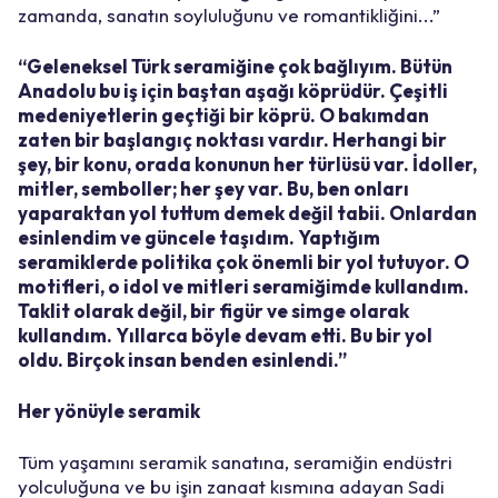
zamanda, sanatın soyluluğunu ve romantikliğini...”
“Geleneksel Türk seramiğine çok bağlıyım. Bütün
Anadolu bu iş için baştan aşağı köprüdür. Çeşitli
medeniyetlerin geçtiği bir köprü. O bakımdan
zaten bir başlangıç noktası vardır. Herhangi bir
şey, bir konu, orada konunun her türlüsü var. İdoller,
mitler, semboller; her şey var. Bu, ben onları
yaparaktan yol tuttum demek değil tabii. Onlardan
esinlendim ve güncele taşıdım. Yaptığım
seramiklerde politika çok önemli bir yol tutuyor. O
motifleri, o idol ve mitleri seramiğimde kullandım.
Taklit olarak değil, bir figür ve simge olarak
kullandım. Yıllarca böyle devam etti. Bu bir yol
oldu. Birçok insan benden esinlendi.”
Her yönüyle seramik
Tüm yaşamını seramik sanatına, seramiğin endüstri
yolculuğuna ve bu işin zanaat kısmına adayan Sadi