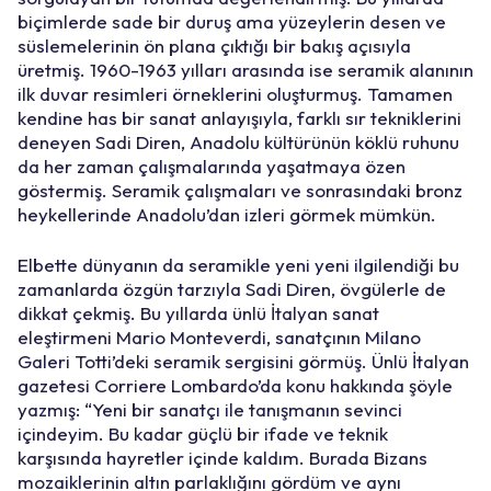
biçimlerde sade bir duruş ama yüzeylerin desen ve
süslemelerinin ön plana çıktığı bir bakış açısıyla
üretmiş. 1960-1963 yılları arasında ise seramik alanının
ilk duvar resimleri örneklerini oluşturmuş. Tamamen
kendine has bir sanat anlayışıyla, farklı sır tekniklerini
deneyen Sadi Diren, Anadolu kültürünün köklü ruhunu
da her zaman çalışmalarında yaşatmaya özen
göstermiş. Seramik çalışmaları ve sonrasındaki bronz
heykellerinde Anadolu’dan izleri görmek mümkün.
Elbette dünyanın da seramikle yeni yeni ilgilendiği bu
zamanlarda özgün tarzıyla Sadi Diren, övgülerle de
dikkat çekmiş. Bu yıllarda ünlü İtalyan sanat
eleştirmeni Mario Monteverdi, sanatçının Milano
Galeri Totti’deki seramik sergisini görmüş. Ünlü İtalyan
gazetesi Corriere Lombardo’da konu hakkında şöyle
yazmış: “Yeni bir sanatçı ile tanışmanın sevinci
içindeyim. Bu kadar güçlü bir ifade ve teknik
karşısında hayretler içinde kaldım. Burada Bizans
mozaiklerinin altın parlaklığını gördüm ve aynı