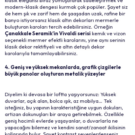
klasik elegansı biraz yumuşatarak sadeleştirmek ve
modern-klasik dengesi kurmak çok popüler. Şayet siz
de hem şık ve zarif hem de şaaşadan uzak, rafine bir
banyo istiyorsanız klasik altın dekorları mermerle
buluşturan karoları tercih edebilirsiniz. Örneğin
Çanakkale Seramik’in Vivaldi serisi
kemik ve vizon
seçenekli mermer efektli karolarını, yine aynı serinin
klasik dekor rektifiyeli ve altın detaylı dekor
karolarıyla tamamlayabilirsiniz.
4. Geniş ve yüksek mekanlarda, grafik çizgilerle
büyük panolar oluşturan metalik yüzeyler
Diyelim ki devasa bir loftta yaşıyorsunuz: Yüksek
duvarlar, açık alan, bolca ışık, az mobilya… Tek
isteğiniz, bu yapının karakteristiğine uygun dokuları,
artizan dokunuşları bir araya getirebilmek. Özellikle
geniş hacimli evlerde yaşayanlar, o duvarlarla ne
yapacağını bilemez ve kendini sanat/zanaat ikilisinin
kollarında bulur. Şayet kontrast sevenlerdenseniz,