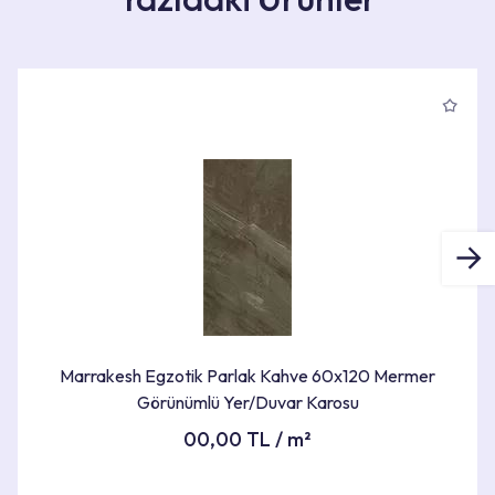
Ürün Bilgileri
ÜRÜN BOYUTLARI
60X120X0cm
RENK
Kahve Tonları
Marrakesh Egzotik Parlak Kahve 60x120 Mermer
Görünümlü Yer/Duvar Karosu
ÜRÜNÜ GÖR
00,00 TL / m²