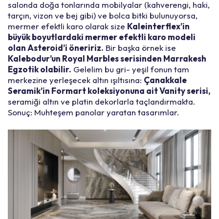
salonda doğa tonlarında mobilyalar (kahverengi, haki,
tarçın, vizon ve bej gibi) ve bolca bitki bulunuyorsa,
mermer efektli karo olarak size
Kaleinterflex’in
büyük boyutlardaki mermer efektli karo modeli
olan Asteroid’i öneririz.
Bir başka örnek ise
Kalebodur’un Royal Marbles serisinden Marrakesh
Egzotik olabilir.
Gelelim bu gri- yeşil fonun tam
merkezine yerleşecek altın ışıltısına:
Çanakkale
Seramik’in Formart koleksiyonuna ait Vanity serisi,
seramiği altın ve platin dekorlarla taçlandırmakta.
Sonuç: Muhteşem panolar yaratan tasarımlar.