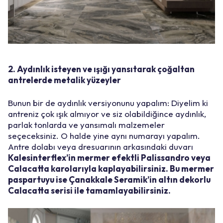
2. Aydınlık isteyen ve ışığı yansıtarak çoğaltan
antrelerde metalik yüzeyler
Bunun bir de aydınlık versiyonunu yapalım: Diyelim ki
antreniz çok ışık almıyor ve siz olabildiğince aydınlık,
parlak tonlarda ve yansımalı malzemeler
seçeceksiniz. O halde yine aynı numarayı yapalım.
Antre dolabı veya dresuarının arkasındaki duvarı
Kalesinterflex’in mermer efektli Palissandro veya
Calacatta karolarıyla kaplayabilirsiniz. Bu mermer
paspartuyu ise Çanakkale Seramik’in altın dekorlu
Calacatta serisi ile tamamlayabilirsiniz.