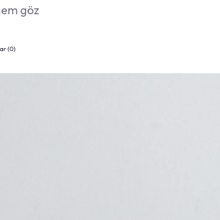
 hem göz
ar (0)