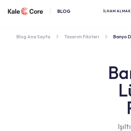
BLOG
İLHAM ALMAK 
Blog Ana Sayfa
Tasarım Fikirleri
Banyo D
Ba
L
Işıl