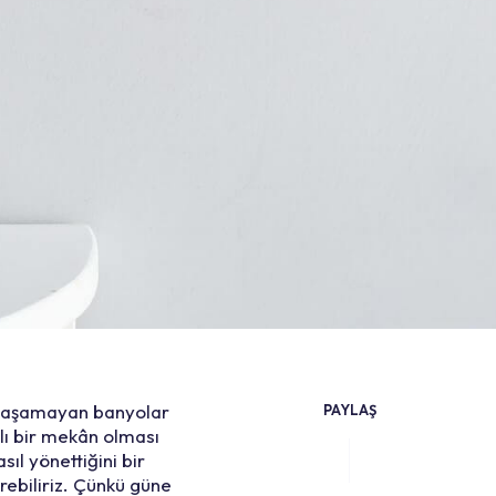
i yaşamayan banyolar
PAYLAŞ
klı bir mekân olması
ıl yönettiğini bir
rebiliriz. Çünkü güne