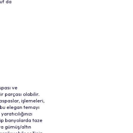
uf da
spası ve
r parçası olabilir.
spaslar, işlemeleri,
a bu elegan temayı
aratıcılığınızı
ip banyolarda taze
eya gümüş/altın