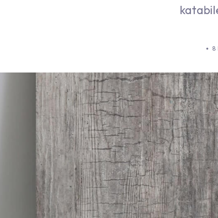
katabil
8