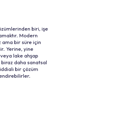
zümlerinden biri, işe
lamaktır. Modern
z ama bir süre için
ir. Yerine, yine
 veya lake ahşap
e biraz daha sanatsal
 iddialı bir çözüm
ndirebilirler.