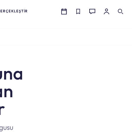
GERÇEKLEŞTİR
una
an
r
ygusu