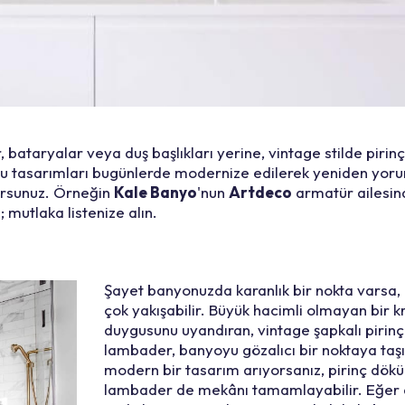
 bataryalar veya duş başlıkları yerine, vintage stilde pirin
mlu tasarımları bugünlerde modernize edilerek yeniden yor
lursunuz. Örneğin
Kale Banyo
'nun
Artdeco
armatür ailesind
 mutlaka listenize alın.
Şayet banyonuzda karanlık bir nokta varsa,
çok yakışabilir. Büyük hacimli olmayan bir kr
duygusunu uyandıran, vintage şapkalı pirinç
lambader, banyoyu gözalıcı bir noktaya taşı
modern bir tasarım arıyorsanız, pirinç dökü
lambader de mekânı tamamlayabilir. Eğer a