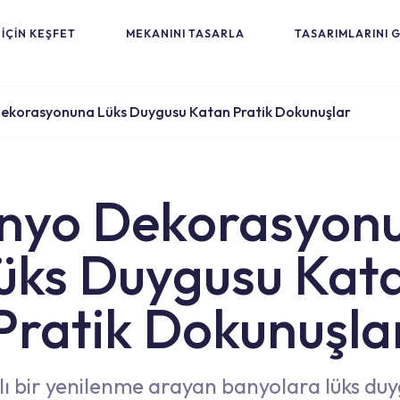
İÇİN KEŞFET
MEKANINI TASARLA
TASARIMLARINI 
ekorasyonuna Lüks Duygusu Katan Pratik Dokunuşlar
nyo Dekorasyon
üks Duygusu Kat
Pratik Dokunuşla
tılı bir yenilenme arayan banyolara lüks du