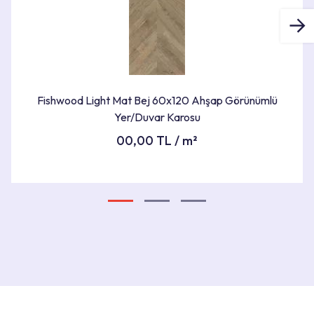
ÜRÜN BOYUTLARI
60X120X0cm
RENK
Bej Tonları
Fishwood Light Mat Bej 60x120 Ahşap Görünümlü
Yer/Duvar Karosu
ÜRÜNÜ GÖR
00,00 TL / m²