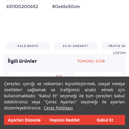
610100200652
80x45x50cm
KALE BANYO
24 AY GARANTI
PRATIK SAK
ÇÖZÜMLE
İlgili ürünler
TÜMÜNÜ GÖR
Çerezler, içeriği ve reklamları kişiselleştirmek, sosyal medya
özellikleri sağlamak ve trafiğimizi analiz etmek için
kullanılmaktadır. “Kabul Et” seçeneği ile tüm çerezleri kabul
edebilirsiniz veya “Çerez Ayarları” seçeneği ile ayarları
düzenleyebilirsiniz.
Çerez Politikası
Ayarları Düzenle
Hepsini Reddet
Kabul Et
Keşfet
Tasarla
Gerçekleştir