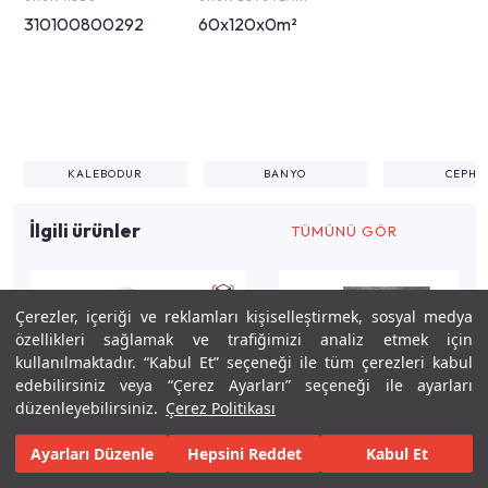
310100800292
60x120x0m²
KALEBODUR
BANYO
CEPHE
İlgili ürünler
TÜMÜNÜ GÖR
Çerezler, içeriği ve reklamları kişiselleştirmek, sosyal medya
özellikleri sağlamak ve trafiğimizi analiz etmek için
kullanılmaktadır. “Kabul Et” seçeneği ile tüm çerezleri kabul
edebilirsiniz veya “Çerez Ayarları” seçeneği ile ayarları
düzenleyebilirsiniz.
Çerez Politikası
Ayarları Düzenle
Hepsini Reddet
Kabul Et
Keşfet
Tasarla
Gerçekleştir