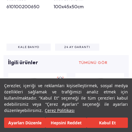
610100200650
100x45x50cm
KALE BANYO
24 AY GARANTI
İlgili ürünler
TÜMÜNÜ GÖR
Çerezler, içeriği ve reklamları kişiselleştirmek, sosyal medya
özellikleri sağlamak ve trafiğimizi analiz etmek için
kullanılmaktadır. “Kabul Et” seçeneği ile tüm çerezleri kabul
edebilirsiniz veya “Çerez Ayarları” seçeneği ile ayarları
düzenleyebilirsiniz.
Çerez Politikası
Ayarları Düzenle
Hepsini Reddet
Kabul Et
Keşfet
Tasarla
Gerçekleştir