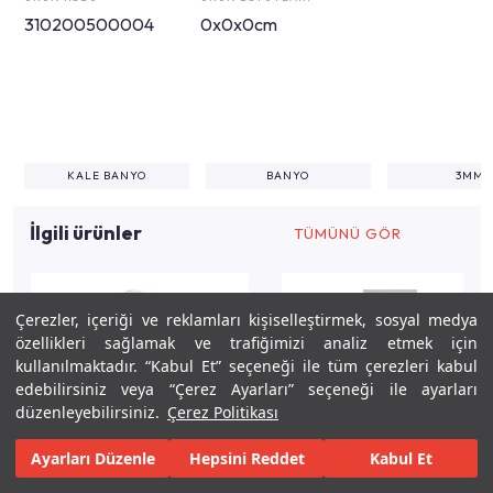
310200500004
0x0x0cm
KALE BANYO
BANYO
3MM
İlgili ürünler
TÜMÜNÜ GÖR
Çerezler, içeriği ve reklamları kişiselleştirmek, sosyal medya
özellikleri sağlamak ve trafiğimizi analiz etmek için
kullanılmaktadır. “Kabul Et” seçeneği ile tüm çerezleri kabul
edebilirsiniz veya “Çerez Ayarları” seçeneği ile ayarları
düzenleyebilirsiniz.
Çerez Politikası
Ayarları Düzenle
Hepsini Reddet
Kabul Et
Keşfet
Tasarla
Gerçekleştir