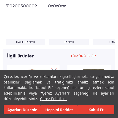
310200500009
0x0x0cm
KALE BANYO
BANYO
3MM
İlgili ürünler
TÜMÜNÜ GÖR
Çerezler, içeriği ve reklamları kişiselleştirmek, sosyal medya
özellikleri sağlamak ve trafiğimizi analiz etmek için
kullanılmaktadır. “Kabul Et” seçeneği ile tüm çerezleri kabul
edebilirsiniz veya “Çerez Ayarları” seçeneği ile ayarları
düzenleyebilirsiniz.
Çerez Politikası
Ayarları Düzenle
Hepsini Reddet
Kabul Et
Keşfet
Tasarla
Gerçekleştir