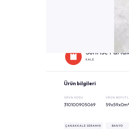
KALE
Ürün bilgileri
ÜRÜN KODU
ÜRÜN BOYUTL
310100905069
59x59x0m
ÇANAKKALE SERAMIK
BANYO