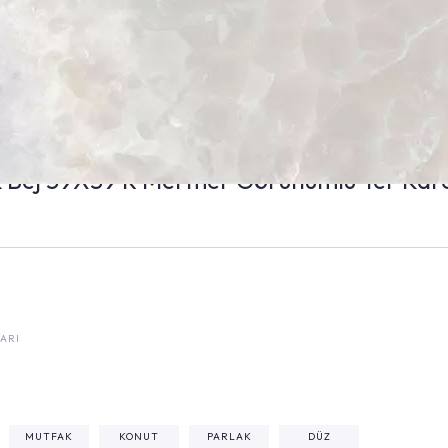
Sunrise Parlak Bej 59X59 R Mermer Görünümlü Yer Ka
ARI
²
MUTFAK
KONUT
PARLAK
DÜZ