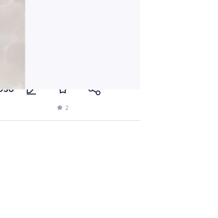
rosu
2