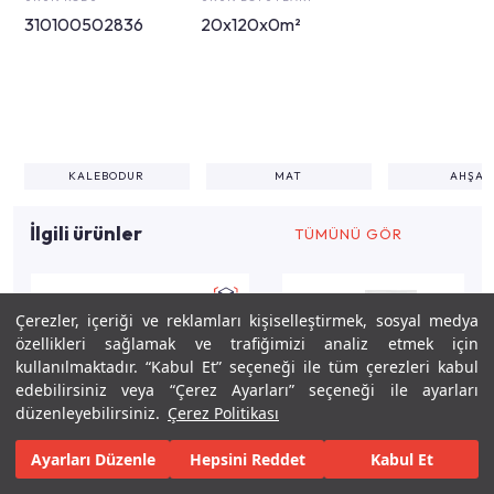
310100502836
20x120x0m²
KALEBODUR
MAT
AHŞAP
İlgili ürünler
TÜMÜNÜ GÖR
Çerezler, içeriği ve reklamları kişiselleştirmek, sosyal medya
özellikleri sağlamak ve trafiğimizi analiz etmek için
kullanılmaktadır. “Kabul Et” seçeneği ile tüm çerezleri kabul
edebilirsiniz veya “Çerez Ayarları” seçeneği ile ayarları
düzenleyebilirsiniz.
Çerez Politikası
Ayarları Düzenle
Hepsini Reddet
Kabul Et
Keşfet
Tasarla
Gerçekleştir