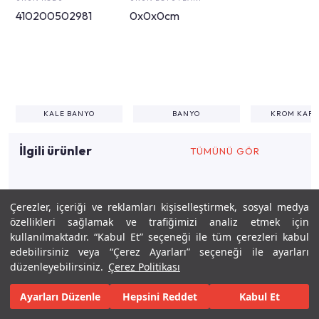
410200502981
0x0x0cm
KALE BANYO
BANYO
KROM KAP
İlgili ürünler
TÜMÜNÜ GÖR
Çerezler, içeriği ve reklamları kişiselleştirmek, sosyal medya
İlgili tasarımlar
özellikleri sağlamak ve trafiğimizi analiz etmek için
kullanılmaktadır. “Kabul Et” seçeneği ile tüm çerezleri kabul
edebilirsiniz veya “Çerez Ayarları” seçeneği ile ayarları
6m²
0
SADULLAH ÖZTÜRK
düzenleyebilirsiniz.
Çerez Politikası
Ayarları Düzenle
Hepsini Reddet
Kabul Et
Keşfet
Tasarla
Gerçekleştir