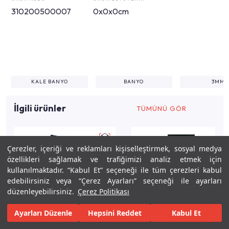
310200500007
0x0x0cm
KALE BANYO
BANYO
3MM
İlgili ürünler
TÜMÜNÜ GÖR
Çerezler, içeriği ve reklamları kişiselleştirmek, sosyal medya
özellikleri sağlamak ve trafiğimizi analiz etmek için
kullanılmaktadır. “Kabul Et” seçeneği ile tüm çerezleri kabul
edebilirsiniz veya “Çerez Ayarları” seçeneği ile ayarları
düzenleyebilirsiniz.
Çerez Politikası
Ayarları Düzenle
Hepsini Reddet
Kabul Et
Keşfet
Tasarla
Gerçekleştir