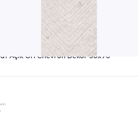
at Açık Gri Chevron Dekor 30x90
ARI
²