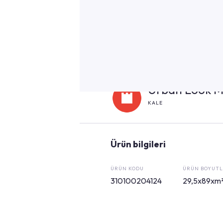
Urban Look M
KALE
Ürün bilgileri
ÜRÜN KODU
ÜRÜN BOYUTL
310100204124
29,5x89xm