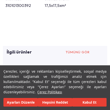
310101300392
17,5x17,5xm²
İlgili ürünler
TÜMÜNÜ GÖR
Çerezler, içeriği ve reklamları kişiselleştirmek, sosyal medya
İlgili tasarımlar
özellikleri sağlamak ve trafiğimizi analiz etmek için
kullanılmaktadır. “Kabul Et” seçeneği ile tüm çerezleri kabul
edebilirsiniz veya “Çerez Ayarları” seçeneği ile ayarları
düzenleyebilirsiniz.
Çerez Politikası
Ayarları Düzenle
Hepsini Reddet
Kabul Et
Keşfet
Tasarla
Gerçekleştir