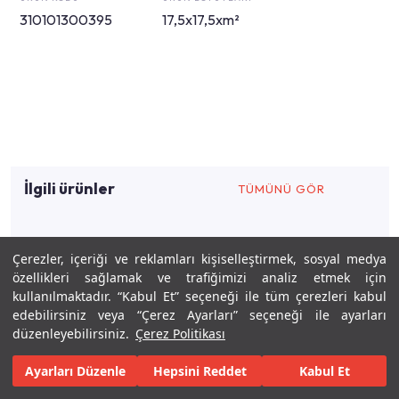
310101300395
17,5x17,5xm²
İlgili ürünler
TÜMÜNÜ GÖR
Çerezler, içeriği ve reklamları kişiselleştirmek, sosyal medya
İlgili tasarımlar
özellikleri sağlamak ve trafiğimizi analiz etmek için
kullanılmaktadır. “Kabul Et” seçeneği ile tüm çerezleri kabul
edebilirsiniz veya “Çerez Ayarları” seçeneği ile ayarları
düzenleyebilirsiniz.
Çerez Politikası
Ayarları Düzenle
Hepsini Reddet
Kabul Et
Keşfet
Tasarla
Gerçekleştir