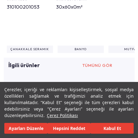
310100201053
30x60x0m²
ÇANAKKALE SERAMIK
BANYO
MUTFA
İlgili ürünler
TÜMÜNÜ GÖR
Çerezler, içeriği ve reklamları kişiselleştirmek, sosyal medya
İlgili tasarımlar
özellikleri sağlamak ve trafiğimizi analiz etmek için
kullanılmaktadır. “Kabul Et” seçeneği ile tüm çerezleri kabul
edebilirsiniz veya “Çerez Ayarları” seçeneği ile ayarları
4,91m²
0
ERDEM ÜNEL
düzenleyebilirsiniz.
Çerez Politikası
Ayarları Düzenle
Hepsini Reddet
Kabul Et
Keşfet
Tasarla
Gerçekleştir