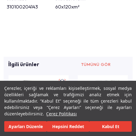
310100204143
60x120xm²
İlgili ürünler
TÜMÜNÜ GÖR
Çerezler, içeriği ve reklamları kişiselleştirmek, sosyal medya
özellikleri sağlamak ve trafiğimizi analiz etmek için
kullanılmaktadır. “Kabul Et” seçeneği ile tüm çerezleri kabul
edebilirsiniz veya “Çerez Ayarları” seçeneği ile ayarları
düzenleyebilirsiniz.
Çerez Politikası
Ayarları Düzenle
Hepsini Reddet
Kabul Et
Keşfet
Tasarla
Gerçekleştir