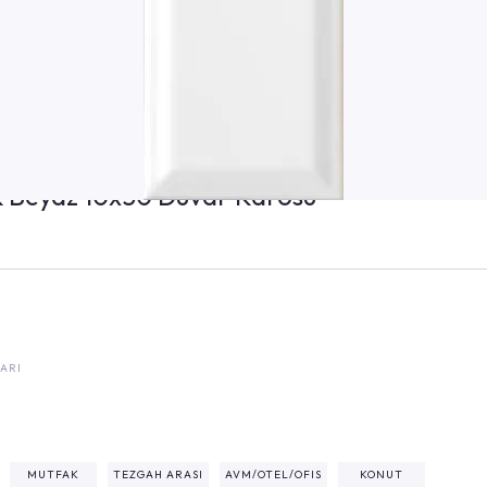
k Beyaz 10x30 Duvar Karosu
ARI
²
MUTFAK
TEZGAH ARASI
AVM/OTEL/OFIS
KONUT