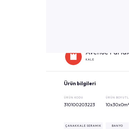
Avenue Parla
KALE
Ürün bilgileri
ÜRÜN KODU
ÜRÜN BOYUTL
310100203223
10x30x0m
ÇANAKKALE SERAMIK
BANYO