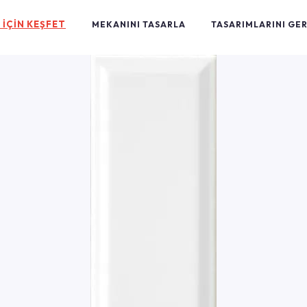
 İÇİN KEŞFET
MEKANINI TASARLA
TASARIMLARINI GE