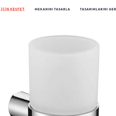
 İÇİN KEŞFET
MEKANINI TASARLA
TASARIMLARINI GE