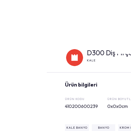
D300 Diş Fırç
KALE
Ürün bilgileri
ÜRÜN KODU
ÜRÜN BOYUTL
410200600239
0x0x0cm
KALE BANYO
BANYO
KROM 