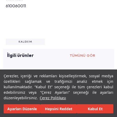
610060011
KALEKIM
İlgili ürünler
TÜMÜNÜ GÖR
Çerezler, içeriği ve reklamları kişiselleştirmek, sosyal medya
İlgili tasarımlar
özellikleri sağlamak ve trafiğimizi analiz etmek için
kullanılmaktadır. “Kabul Et” seçeneği ile tüm çerezleri kabul
edebilirsiniz veya “Çerez Ayarları” seçeneği ile ayarları
4,59m²
0
AHMET TEKIN
düzenleyebilirsiniz.
Çerez Politikası
Ayarları Düzenle
Hepsini Reddet
Kabul Et
Keşfet
Tasarla
Gerçekleştir