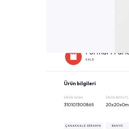
Formart Parl
KALE
Ürün bilgileri
ÜRÜN KODU
ÜRÜN BOYUTL
310101300865
20x20x0m
ÇANAKKALE SERAMIK
BANYO