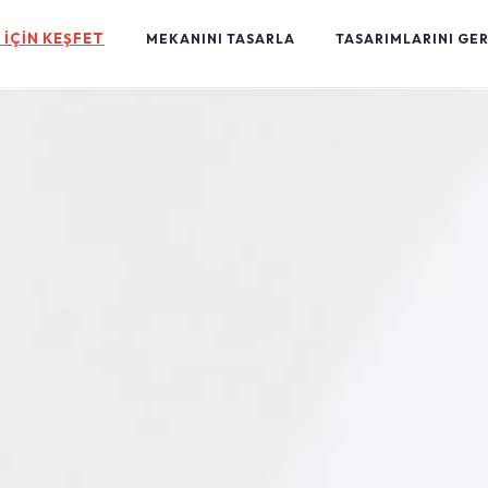
 İÇİN KEŞFET
MEKANINI TASARLA
TASARIMLARINI GE