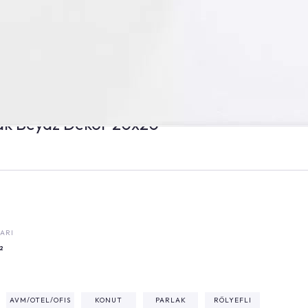
ak Beyaz Dekor 20x20
ARI
²
AVM/OTEL/OFIS
KONUT
PARLAK
RÖLYEFLI