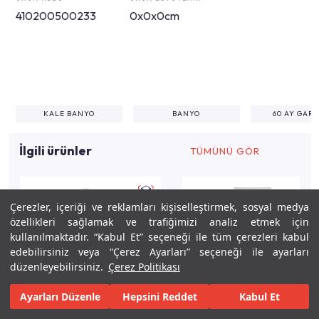
410200500233
0x0x0cm
KALE BANYO
BANYO
60 AY GAR
İlgili ürünler
TÜMÜNÜ GÖR
Çerezler, içeriği ve reklamları kişiselleştirmek, sosyal medya
özellikleri sağlamak ve trafiğimizi analiz etmek için
kullanılmaktadır. “Kabul Et” seçeneği ile tüm çerezleri kabul
edebilirsiniz veya “Çerez Ayarları” seçeneği ile ayarları
düzenleyebilirsiniz.
Çerez Politikası
Ayarları Düzenle
Hepsini Reddet
Kabul Et
Keşfet
Tasarla
Gerçekleştir