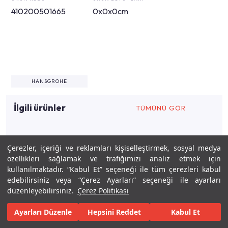
410200501665
0x0x0cm
HANSGROHE
İlgili ürünler
TÜMÜNÜ GÖR
Çerezler, içeriği ve reklamları kişiselleştirmek, sosyal medya
İlgili tasarımlar
özellikleri sağlamak ve trafiğimizi analiz etmek için
kullanılmaktadır. “Kabul Et” seçeneği ile tüm çerezleri kabul
edebilirsiniz veya “Çerez Ayarları” seçeneği ile ayarları
3,36m²
0
FERHAT CEBECI
düzenleyebilirsiniz.
Çerez Politikası
Ayarları Düzenle
Hepsini Reddet
Kabul Et
Keşfet
Tasarla
Gerçekleştir