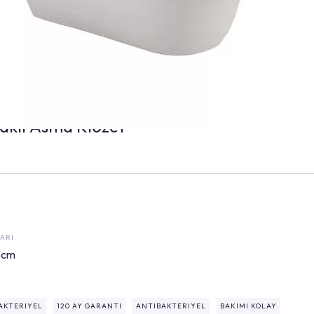
aklı Asma Klozet
ARI
5cm
AKTERIYEL
120 AY GARANTI
ANTIBAKTERIYEL
BAKIMI KOLAY