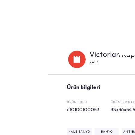
Victorian Kap
KALE
Ürün bilgileri
ÜRÜN KODU
ÜRÜN BOYUTL
610100100053
38x36x54,
KALE BANYO
BANYO
ANTIB