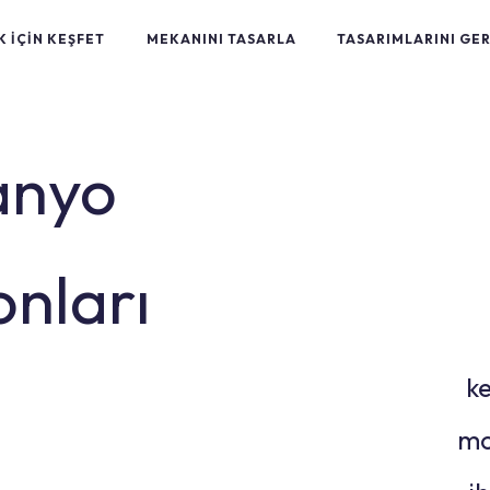
 İÇİN KEŞFET
MEKANINI TASARLA
TASARIMLARINI GE
anyo
onları
ke
mo