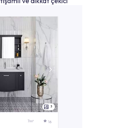
htişamlı ve dikkat çekici
 görünüm için klasik bir
tasarım seçin.
TÜM KOLEKSİYONLARI GÖR
2
3
7m²
16