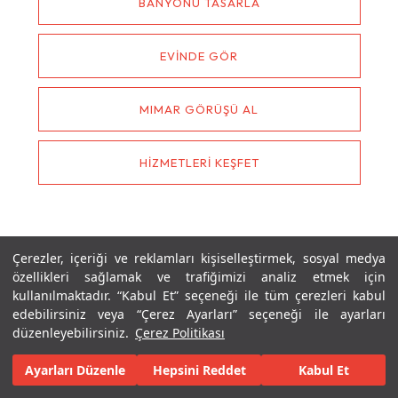
BANYONU TASARLA
EVİNDE GÖR
MIMAR GÖRÜŞÜ AL
HİZMETLERİ KEŞFET
Çerezler, içeriği ve reklamları kişiselleştirmek, sosyal medya
özellikleri sağlamak ve trafiğimizi analiz etmek için
kullanılmaktadır. “Kabul Et” seçeneği ile tüm çerezleri kabul
edebilirsiniz veya “Çerez Ayarları” seçeneği ile ayarları
düzenleyebilirsiniz.
Çerez Politikası
ÜYE OL
GİRİŞ YAP
Ayarları Düzenle
Hepsini Reddet
Kabul Et